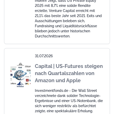
Index® zeigt, dass US Private Equity
2025 mit 8,7% eine solide Rendite
erzielte, Venture Capital erreicht mit
21,1% das beste Jahr seit 2021. Exits und
Ausschüttungen beleben sich,
Fundraising und Liquiditätsrückflüsse
blieben jedoch unter historischen
Durchschnittswerten.
31.07.2026
Capital | US-Futures steigen
nach Quartalszahlen von
Amazon und Apple
Investmentfonds.de - Die Wall Street
verzeichnete dank solider Technologie-
Ergebnisse und einer US-Notenbank, die
sich weniger restriktiv als befürchtet
zeigte, eine spektakuläre Erholung.