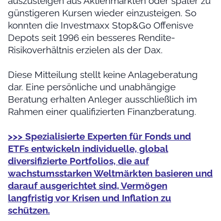
auszusteigen aus Aktienmärkten oder später zu
günstigeren Kursen wieder einzusteigen. So
konnten die Investmaxx Stop&Go Offenisve
Depots seit 1996 ein besseres Rendite-
Risikoverhältnis erzielen als der Dax.
Diese Mitteilung stellt keine Anlageberatung
dar. Eine persönliche und unabhängige
Beratung erhalten Anleger ausschließlich im
Rahmen einer qualifizierten Finanzberatung.
>>> Spezialisierte Experten für Fonds und
ETFs entwickeln individuelle, global
diversifizierte Portfolios, die auf
wachstumsstarken Weltmärkten basieren und
darauf ausgerichtet sind, Vermögen
langfristig vor Krisen und Inflation zu
schützen.