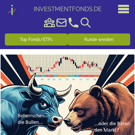
INVESTMENTFONDS
.
DE
Top Fonds/ETFs
Kunde werden