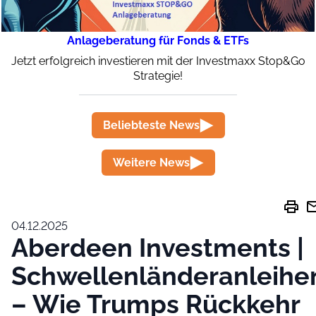
Anlageberatung für Fonds & ETFs
Jetzt erfolgreich investieren mit der Investmaxx Stop&Go
Strategie!
Beliebteste News
Weitere News
print
ma
04.12.2025
Aberdeen Investments |
Schwellenländeranleihe
– Wie Trumps Rückkehr